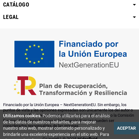
CATÁLOGO
LEGAL
Financiado por la Unión Europea – NextGenerationEU. Sin embargo, los
puntos de vista y las opiniones expresadas son únicamente los del autor o
autores y no reflejan necesariamente los de la Unión Europea o la Comisión
Utilizamos cookies.
Podemos utilizarlas para el análisis
Europea. Ni la Unión Europea ni la Comisión Europea pueden ser
de los datos de nuestros visitantes, para mejorar
consideradas responsables de las mismas.
nuestro sitio web, mostrar contenido personalizado y
ACEPTAR
brindarle una excelente experiencia en el sitio web. Para
Copyright © 2025
Hidrafluid