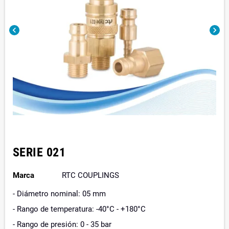
chevron_left
chevron_right
SERIE 021
Marca
RTC COUPLINGS
- Diámetro nominal: 05 mm
- Rango de temperatura: -40°C - +180°C
- Rango de presión: 0 - 35 bar