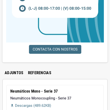
CONTACTA CON NOSTROS
ADJUNTOS
REFERENCIAS
Neumáticos Mono - Serie 37
Neumáticos Monocoupling - Serie 37
Descargas (489.62KB)
file_download