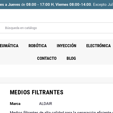
es a Jueves
de
08:00 - 17:00 H
,
Viernes 08:00-14:00
. Excepto Jul
EUMÁTICA
ROBÓTICA
INYECCIÓN
ELECTRÓNICA
CONTACTO
BLOG
MEDIOS FILTRANTES
Marca
ALDAIR
Medios filtrantes de alta calidad para la separación eficiente 