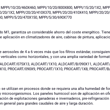
, MPPI/10/20/460X460, MPPI/10/20/800X800, MPPI/15/20/1X2, MPP
/20/1X2, MPPI/20/20/410X370, MPPI/20/20/410X410, MPPI/20/20/
40, MPPI/5/20/470X150, MPPI/5/30/690X770
cado M1, garantiza un considerable ahorro del coste energético. Tien
e aplicación en climatizadores de aire, cabinas de pintura, aplicacio
ene aerosoles de 4 a 6 veces más que los filtros estándar, consigui
o verticales como horizontales, y con una amplia variedad de form
, ALDCART/075X13, ALDCART/1X10, ALDCART/B/090X11, ALDCART
X10, PROCART/090X9, PROCART/1X10, PROCART/1X8, PROCART/B/
 se utilizan en procesos donde se requiera una alta humedad de fo
 y microorganismos. Los paneles humicool son de aplicación en ofic
ración de explotaciones ganaderas e invernaderos, pre-refrigeración
 en general para grandes caudales de aire y larga duración.