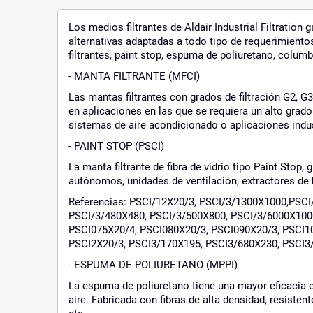
Los medios filtrantes de Aldair Industrial Filtration
alternativas adaptadas a todo tipo de requerimient
filtrantes, paint stop, espuma de poliuretano, colum
- MANTA FILTRANTE (MFCI)
Las mantas filtrantes con grados de filtración G2, 
en aplicaciones en las que se requiera un alto grad
sistemas de aire acondicionado o aplicaciones indus
- PAINT STOP (PSCI)
La manta filtrante de fibra de vidrio tipo Paint Stop
autónomos, unidades de ventilación, extractores de 
Referencias: PSCI/12X20/3, PSCI/3/1300X1000,PSC
PSCI/3/480X480, PSCI/3/500X800, PSCI/3/6000X100
PSCI075X20/4, PSCI080X20/3, PSCI090X20/3, PSCI10
PSCI2X20/3, PSCI3/170X195, PSCI3/680X230, PSCI3
- ESPUMA DE POLIURETANO (MPPI)
La espuma de poliuretano tiene una mayor eficacia en
aire. Fabricada con fibras de alta densidad, resisten