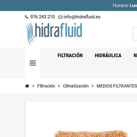
Horario
Lun
976 243 210
info@hidrafluid.es
FILTRACIÓN
HIDRÁULICA
N
view_headline
chevron_right
Filtración
chevron_right
Climatización
chevron_right
MEDIOS FILTRANTES