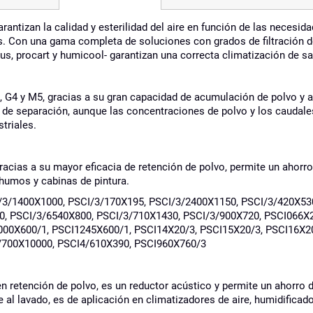
 garantizan la calidad y esterilidad del aire en función de las neces
os. Con una gama completa de soluciones con grados de filtración 
bus, procart y humicool- garantizan una correcta climatización de sa
G3, G4 y M5, gracias a su gran capacidad de acumulación de polvo y 
o de separación, aunque las concentraciones de polvo y los caudales
triales.
, gracias a su mayor eficacia de retención de polvo, permite un ahorr
humos y cabinas de pintura.
I/3/1400X1000, PSCI/3/170X195, PSCI/3/2400X1150, PSCI/3/420X53
0, PSCI/3/6540X800, PSCI/3/710X1430, PSCI/3/900X720, PSCI066X2
00X600/1, PSCI1245X600/1, PSCI14X20/3, PSCI15X20/3, PSCI16X20
/700X10000, PSCI4/610X390, PSCI960X760/3
 retención de polvo, es un reductor acústico y permite un ahorro d
te al lavado, es de aplicación en climatizadores de aire, humidificad