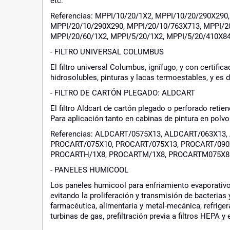
etc.
Referencias: MPPI/10/20/1X2, MPPI/10/20/290X290
MPPI/20/10/290X290, MPPI/20/10/763X713, MPPI/20
MPPI/20/60/1X2, MPPI/5/20/1X2, MPPI/5/20/410X8
- FILTRO UNIVERSAL COLUMBUS
El filtro universal Columbus, ignífugo, y con certifi
hidrosolubles, pinturas y lacas termoestables, y es d
- FILTRO DE CARTÓN PLEGADO: ALDCART
El filtro Aldcart de cartón plegado o perforado reti
Para aplicación tanto en cabinas de pintura en polv
Referencias: ALDCART/0575X13, ALDCART/063X13
PROCART/075X10, PROCART/075X13, PROCART/090
PROCARTH/1X8, PROCARTM/1X8, PROCARTM075X8
- PANELES HUMICOOL
Los paneles humicool para enfriamiento evaporativo
evitando la proliferación y transmisión de bacterias
farmacéutica, alimentaria y metal-mecánica, refrige
turbinas de gas, prefiltración previa a filtros HEPA y