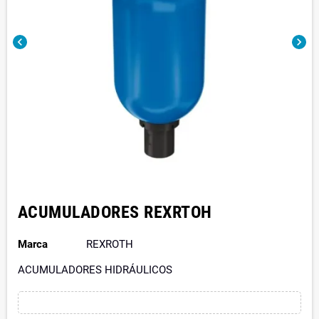
chevron_left
chevron_right
ACUMULADORES REXRTOH
Marca
REXROTH
ACUMULADORES HIDRÁULICOS