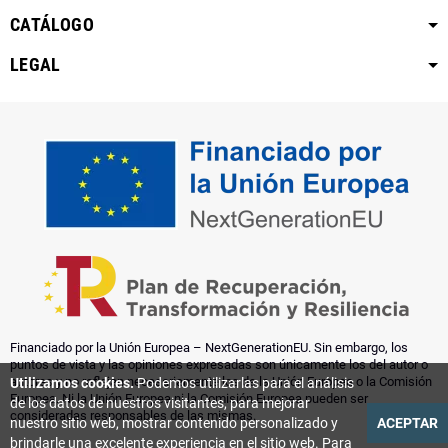
CATÁLOGO
LEGAL
Financiado por la Unión Europea – NextGenerationEU. Sin embargo, los
puntos de vista y las opiniones expresadas son únicamente los del autor o
autores y no reflejan necesariamente los de la Unión Europea o la Comisión
Utilizamos cookies.
Podemos utilizarlas para el análisis
Europea. Ni la Unión Europea ni la Comisión Europea pueden ser
de los datos de nuestros visitantes, para mejorar
consideradas responsables de las mismas.
nuestro sitio web, mostrar contenido personalizado y
ACEPTAR
brindarle una excelente experiencia en el sitio web. Para