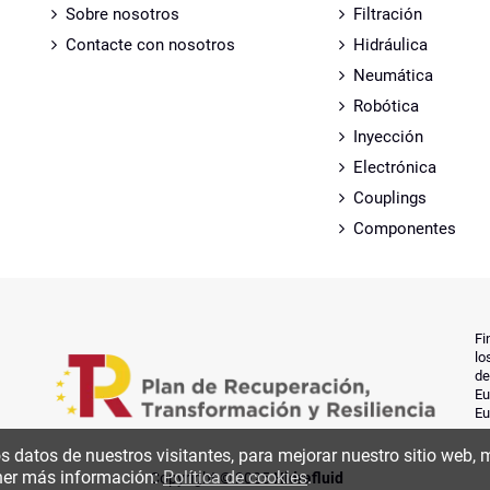
Sobre nosotros
Filtración
Contacte con nosotros
Hidráulica
Neumática
Robótica
Inyección
Electrónica
Couplings
Componentes
Fi
lo
de
Eu
Eu
os datos de nuestros visitantes, para mejorar nuestro sitio web,
ener más información:
Política de cookies
.
Copyright © 2025
Hidrafluid