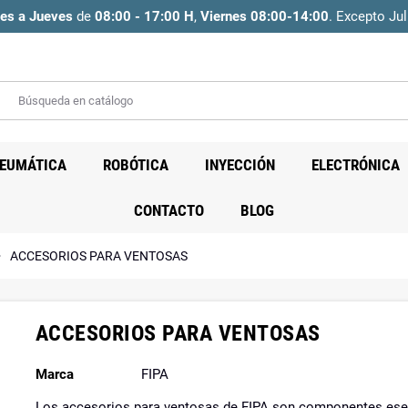
es a Jueves
de
08:00 - 17:00 H
,
Viernes 08:00-14:00
. Excepto Jul
EUMÁTICA
ROBÓTICA
INYECCIÓN
ELECTRÓNICA
CONTACTO
BLOG
right
ACCESORIOS PARA VENTOSAS
ACCESORIOS PARA VENTOSAS
Marca
FIPA
Los accesorios para ventosas de FIPA son componentes ese