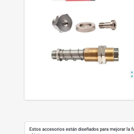
zoom_o
Estos accesorios están diseñados para mejorar la fu