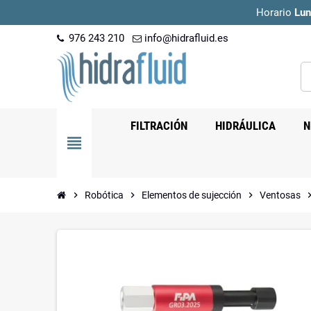
Horario
Lun
976 243 210
info@hidrafluid.es
FILTRACIÓN
HIDRÁULICA
N
view_headline
chevron_right
Robótica
chevron_right
Elementos de sujección
chevron_right
Ventosas
chevron_