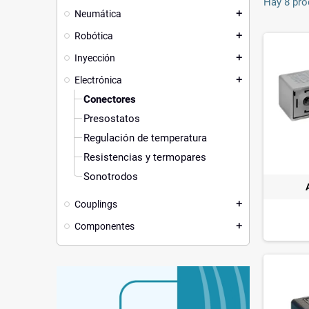
Hay 8 pro
Neumática
add
Robótica
add
Inyección
add
Electrónica
add
Conectores
Presostatos
Regulación de temperatura
Resistencias y termopares
Sonotrodos
Couplings
add
Componentes
add