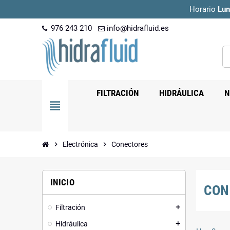
Horario
Lun
976 243 210
info@hidrafluid.es
FILTRACIÓN
HIDRÁULICA
N
view_headline
chevron_right
Electrónica
chevron_right
Conectores
INICIO
CON
Filtración
add
Hidráulica
add