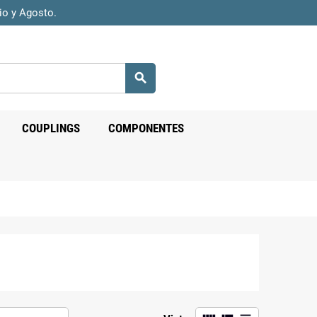
io y Agosto.
search
COUPLINGS
COMPONENTES