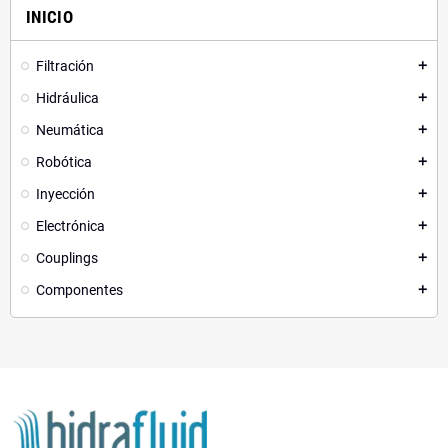
INICIO
Filtración
add
Hidráulica
add
Neumática
add
Robótica
add
Inyección
add
Electrónica
add
Couplings
add
Componentes
add